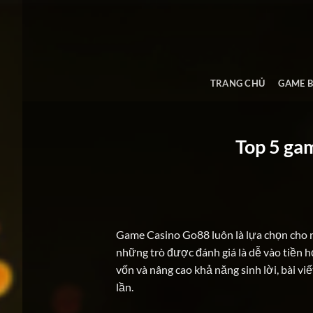
Chuyển
đến
nội
dung
TRANG CHỦ
GAME B
Top 5 ga
Game Casino Go88 luôn là lựa chọn cho n
những trò được đánh giá là dễ vào tiền 
vốn và nâng cao khả năng sinh lời, bài v
lần.