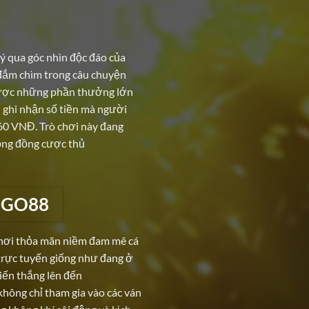
ý qua góc nhìn độc đáo của
đắm chìm trong câu chuyện
 được những phần thưởng lớn
i ghi nhận số tiền mà người
60 VNĐ. Trò chơi này đang
ộng đồng cược thủ
M GO88
à nơi thỏa mãn niềm đam mê cá
 trực tuyến giống như đang ở
hiến thắng lên đến
không chỉ tham gia vào các ván