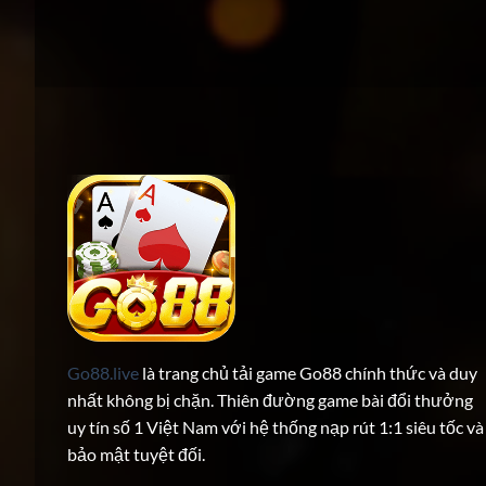
Go88.live
là trang chủ tải game Go88 chính thức và duy
nhất không bị chặn. Thiên đường game bài đổi thưởng
uy tín số 1 Việt Nam với hệ thống nạp rút 1:1 siêu tốc và
bảo mật tuyệt đối.