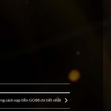
g cách nạp tiền GO88 chi tiết nhất