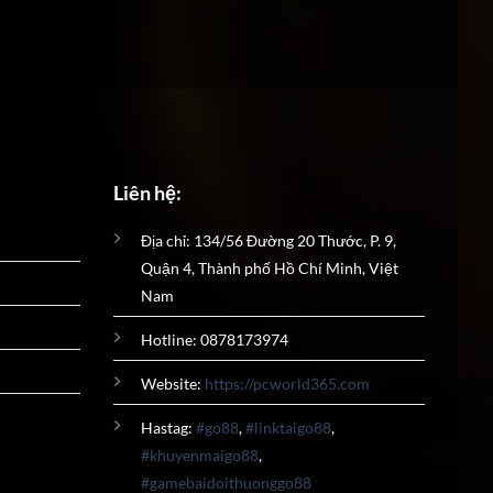
Liên hệ:
Địa chỉ:
134/56 Đường 20 Thước, P. 9,
Quận 4, Thành phố Hồ Chí Minh, Việt
Nam
Hotline:
0878173974
Website:
https://pcworld365.com
Hastag:
#go88
,
#linktaigo88
,
#khuyenmaigo88
,
#gamebaidoithuonggo88