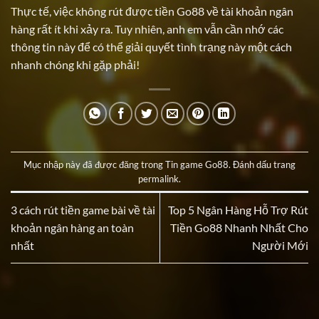
Thực tế, việc không rút được tiền Go88 về tài khoản ngân
hàng rất ít khi xảy ra. Tuy nhiên, anh em vẫn cần nhớ các
thông tin này để có thể giải quyết tình trạng này một cách
nhanh chóng khi gặp phải!
Mục nhập này đã được đăng trong
Tin game Go88
. Đánh dấu trang
permalink
.
3 cách rút tiền game bài về tài
Top 5 Ngân Hàng Hỗ Trợ Rút
khoản ngân hàng an toàn
Tiền Go88 Nhanh Nhất Cho
nhất
Người Mới