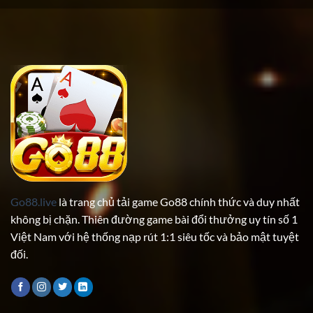
Go88.live
là trang chủ tải game Go88 chính thức và duy nhất
không bị chặn. Thiên đường game bài đổi thưởng uy tín số 1
Việt Nam với hệ thống nạp rút 1:1 siêu tốc và bảo mật tuyệt
đối.