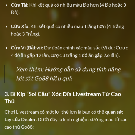
Cửa Tài:
Khi kết quả có nhiều màu Đỏ hơn (4 Đỏ hoặc 3
Đỏ).
Cửa Xỉu:
Khi kết quả có nhiều màu Trắng hơn (4 Trắng
hoặc 3 Trắng).
Cửa Vị (Bắt vị):
Dự đoán chính xác màu sắc (Ví dụ: Cược
4 đỏ ăn gấp 12 lần, cược 3 trắng 1 đỏ ăn gấp 2.6 lần).
Xem thêm:
Hướng dẫn sử dụng tính năng
két sắt Go88 hiệu quả
3. Bí Kíp “Soi Cầu” Xóc Đĩa Livestream Từ Cao
Thủ
Chơi Livestream có một lợi thế lớn là bạn có thể
quan sát
tay của Dealer
. Dưới đây là kinh nghiệm xương máu từ các
cao thủ Go88: