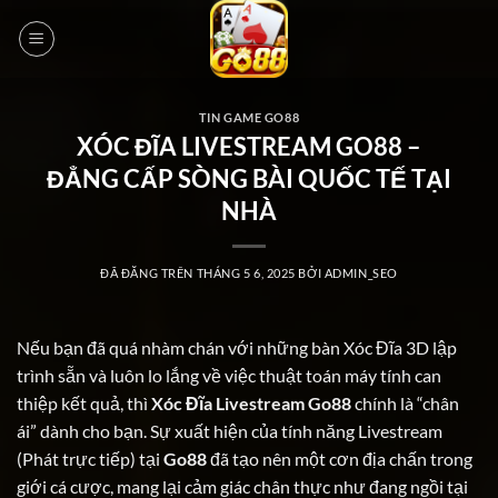
Chuyển
đến
nội
dung
TIN GAME GO88
XÓC ĐĨA LIVESTREAM GO88 –
ĐẲNG CẤP SÒNG BÀI QUỐC TẾ TẠI
NHÀ
ĐÃ ĐĂNG TRÊN
THÁNG 5 6, 2025
BỞI
ADMIN_SEO
Nếu bạn đã quá nhàm chán với những bàn Xóc Đĩa 3D lập
trình sẵn và luôn lo lắng về việc thuật toán máy tính can
thiệp kết quả, thì
Xóc Đĩa Livestream Go88
chính là “chân
ái” dành cho bạn. Sự xuất hiện của tính năng Livestream
(Phát trực tiếp) tại
Go88
đã tạo nên một cơn địa chấn trong
giới cá cược, mang lại cảm giác chân thực như đang ngồi tại