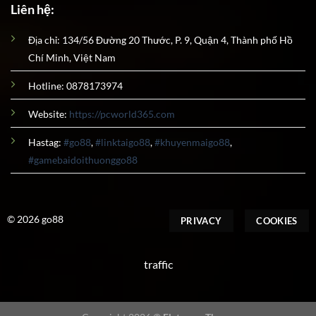
Liên hệ:
Địa chỉ:
134/56 Đường 20 Thước, P. 9, Quận 4, Thành phố Hồ
Chí Minh, Việt Nam
Hotline:
0878173974
Website:
https://pcworld365.com
Hastag:
#go88
,
#linktaigo88
,
#khuyenmaigo88
,
#gamebaidoithuonggo88
© 2026 go88
PRIVACY
COOKIES
traffic