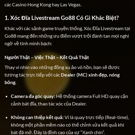
các Casino Hong Kong hay Las Vegas.
1. Xóc Đĩa Livestream Go88 Có Gì Khác Biệt?
Khác với các sảnh game truyền thống, Xóc Đĩa Livestream tại
Go88 mang đến những ưu điểm vượt trội đánh tan mọi nghi
ngờ về tính minh bạch:
Người Thật – Việc Thật – Kết Quả Thật
Thay vì nhìn vào những đồng xu ảo vô hồn, bạn sẽ được
tương tác trực tiếp với các
Dealer (MC) xinh đẹp, nóng
bỏng
.
Camera đa góc quay:
Hệ thống camera Full HD quay cận
cảnh bát đĩa, thao tác xóc của Dealer.
Không can thiệp kết quả:
Vì là quay trực tiếp (Real-time),
không một phần mềm nào có thể chỉnh sửa kết quả khi
bát đã mở. Đây là đỉnh cao của sự “Xanh chín”.