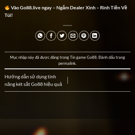
Vào Go88.live ngay – Ngắm Dealer Xinh – Rinh Tiền Về
Túi!
Mục nhập này đã được đăng trong
Tin game Go88
. Đánh dấu trang
permalink
.
Hướng dẫn sử dụng tính
năng két sắt Go88 hiệu quả