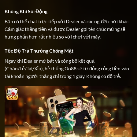
Không Khí Sôi Động
Bạn có thể chat trực tiếp với Dealer và các người chơi khác.
Cảm giác thắng tiền và được Dealer gọi tên chúc mừng sẽ
hưng phấn hơn rất nhiều so với chơi với máy.
Tốc Độ Trả Thưởng Chóng Mặt
Ngay khi Dealer mở bát và công bố kết quả
(Chẵn/Lẻ/Tài/Xỉu), hệ thống Go88 sẽ tự động cộng tiền vào
tài khoản người thắng chỉ trong 1 giây. Không có độ trễ.